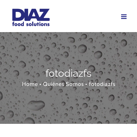
Skip
to
content
fotodiazfs
Home
•
Quiénes Somos
•
fotodiazfs