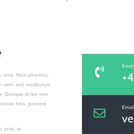
e
Emer
+4
c urna. Nam pharetra,
din sem, sed vestibulum
ra. Quisque id leo non
vinar felis, posuere
Emai
v
o ante, ac