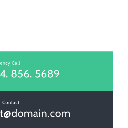
ency Call
4. 856. 5689
l Contact
et@domain.com