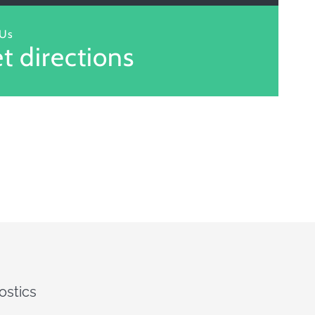
 Us
t directions
ostics