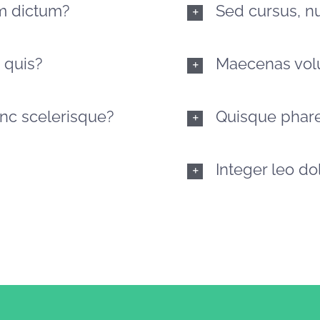
m dictum?
Sed cursus, n
 quis?
Maecenas volu
unc scelerisque?
Quisque phare
Integer leo dol