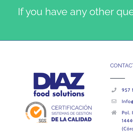
If you have any other qu
CONTAC
957 
Info
Pol. 
1444
(Cór