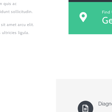
m quis ac
idunt sollicitudin.
Find
Ge
it amet arcu elit.
ultricies ligula.
Diagn