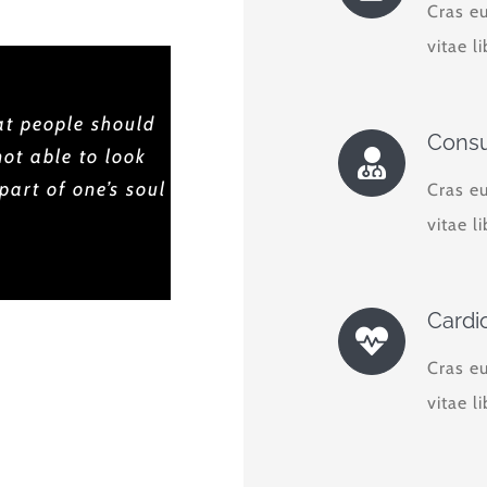
Cras e
vitae l
at people should
Consu
not able to look
part of one’s soul
Cras e
vitae l
Cardi
Cras e
vitae l