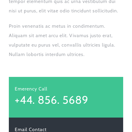
tempor elementum quis ac urna vestibulum dui
nisi ut purus, elit vitae odio tincidunt sollicitudin.
Proin venenatis ac metus in condimentum.
Aliquam sit amet arcu elit. Vivamus justo erat,
vulputate eu purus vel, convallis ultricies ligula.
Nullam lobortis interdum ultrices.
Emerency Call
+44. 856. 5689
Email Contact