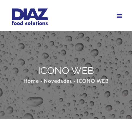
Skip
to
content
ICONO WEB
Home
•
Novedades
•
ICONO WEB