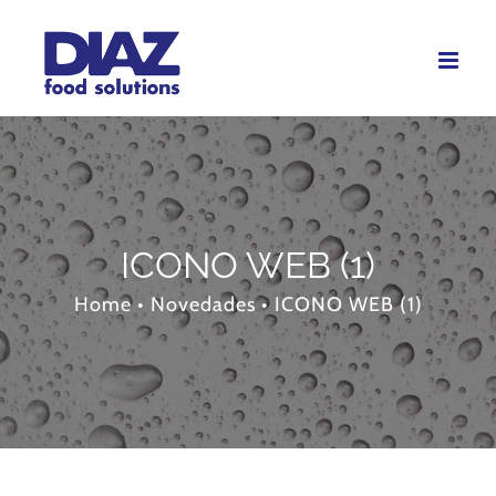
Skip
to
content
ICONO WEB (1)
Home
•
Novedades
•
ICONO WEB (1)