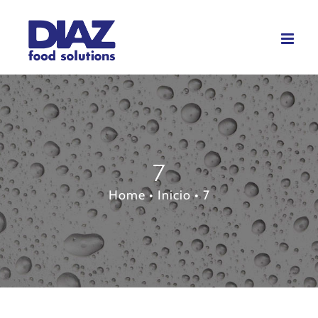
Skip
to
content
7
Home
•
Inicio
•
7