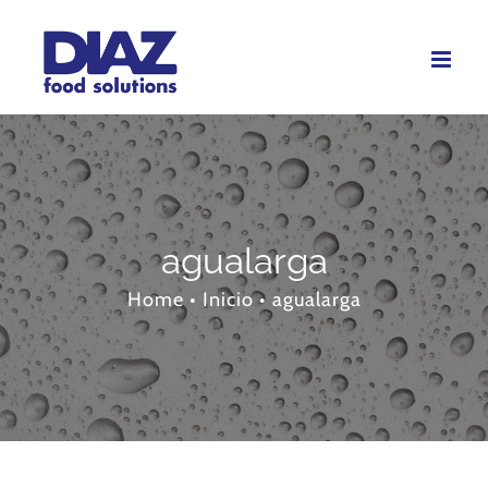
Skip
to
content
agualarga
Home
•
Inicio
•
agualarga