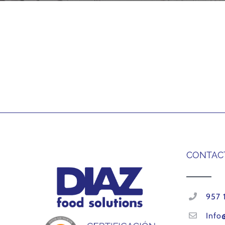
CONTAC
957 
Info