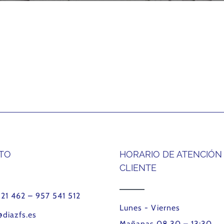
TO
HORARIO DE ATENCIÓN
CLIENTE
121 462 – 957 541 512
Lunes - Viernes
@diazfs.es
Mañanas 08.30 – 13:30