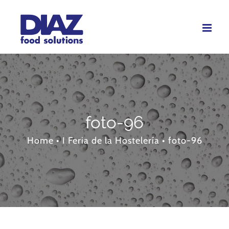
Skip
to
content
foto-96
Home
•
I Feria de la Hostelería
•
foto-96