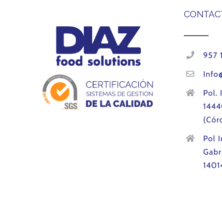
CONTAC
957 
Info
Pol. 
1444
(Cór
Pol 
Gabr
1401