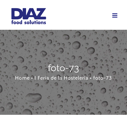
Skip
to
content
foto-73
Home
•
I Feria de la Hostelería
•
foto-73