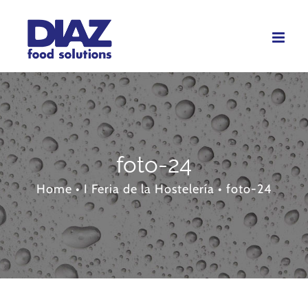
Skip
to
content
foto-24
Home
•
I Feria de la Hostelería
•
foto-24