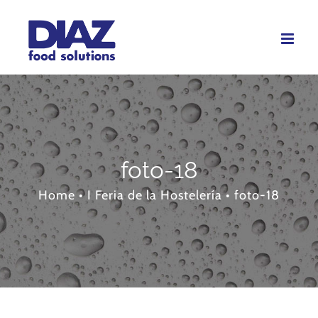
Skip
to
content
foto-18
Home
•
I Feria de la Hostelería
•
foto-18