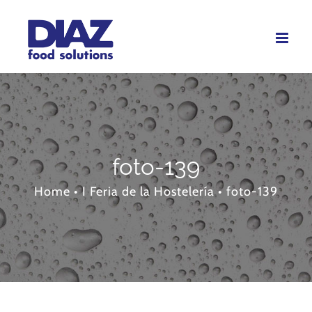
Skip
to
content
foto-139
Home
•
I Feria de la Hostelería
•
foto-139