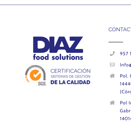
CONTAC
957 
Info
Pol. 
1444
(Cór
Pol 
Gabr
1401