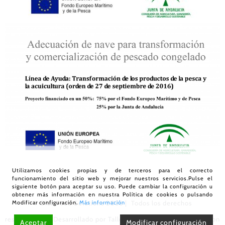
Utilizamos cookies propias y de terceros para el correcto
funcionamiento del sitio web y mejorar nuestros servicios.Pulse el
siguiente botón para aceptar su uso. Puede cambiar la configuración u
obtener más información en nuestra
Política de cookies
o pulsando
Modificar configuración.
Más información
© Díaz Food Solutions
2026 | Todos los derechos
reservados | Desarrollado por
Taller Empresarial 2.0
|
Trabaja con
Aceptar
Modificar configuración