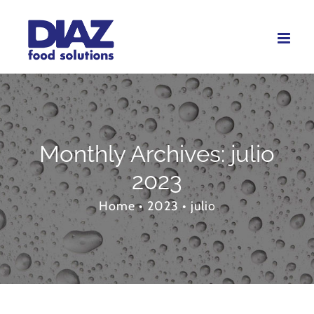
Skip
to
content
Monthly Archives:
julio
2023
Home
•
2023
•
julio